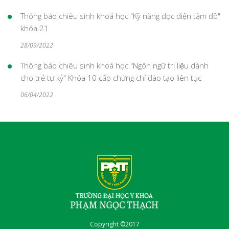
Thông báo chiêu sinh khoá học "Kỹ năng đọc điện tâm đồ"
khóa 21
28/09/2022
Thông báo chiêu sinh khoá học "Ngôn ngữ trị liệu dành
cho trẻ tự kỷ" Khóa 10 cấp chứng chỉ đào tạo liên tục
06/04/2022
Copyright ©2017